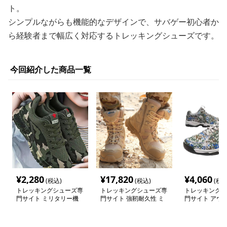
ト。
シンプルながらも機能的なデザインで、サバゲー初心者か
ら経験者まで幅広く対応するトレッキングシューズです。
今回紹介した商品一覧
¥
2,280
¥
17,820
¥
4,060
(税込)
(税込)
(税込
トレッキングシューズ専
トレッキングシューズ専
トレッキングシ
門サイト ミリタリー機
門サイト 強靭耐久性 ミ
門サイト アウ
能性トレッキングスニー
リタリー防水ブーツ
スター 迷彩メ
カー
デル