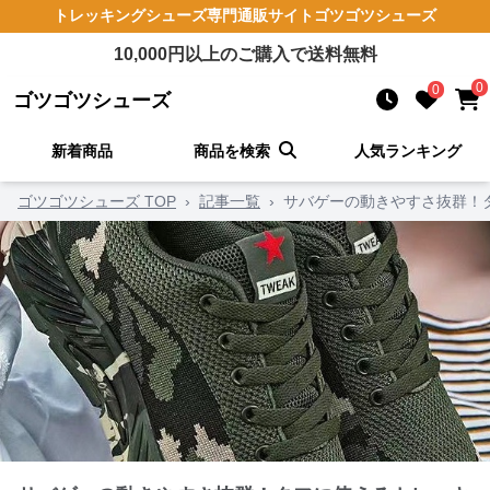
トレッキングシューズ
専門通販サイト
ゴツゴツシューズ
10,000
円以上のご購入で送料無料
0
0
ゴツゴツシューズ
新着商品
商品を検索
人気ランキング
ゴツゴツシューズ TOP
›
記事一覧
›
サバゲーの動きやすさ抜群！