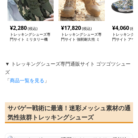
¥
2,280
¥
17,820
¥
4,060
(税込)
(税込)
(税込
トレッキングシューズ専
トレッキングシューズ専
トレッキングシ
門サイト ミリタリー機
門サイト 強靭耐久性 ミ
門サイト アウ
能性トレッキングスニー
リタリー防水ブーツ
スター 迷彩メ
カー
デル
▼ トレッキングシューズ専門通販サイト ゴツゴツシュー
ズ
「
商品一覧を見る
」
サバゲー戦術に最適！迷彩メッシュ素材の通
気性抜群トレッキングシューズ