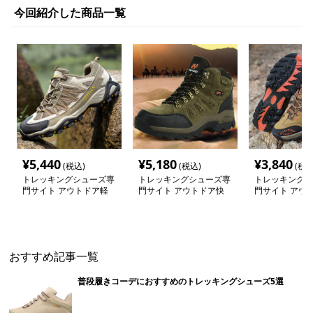
今回紹介した商品一覧
¥
5,440
¥
5,180
¥
3,840
(税込)
(税込)
(税込
トレッキングシューズ専
トレッキングシューズ専
トレッキングシ
門サイト アウトドア軽
門サイト アウトドア快
門サイト アウ
量メッシュトレッキング
適シューズ 山岳ウォー
適ウォーカー
シューズ
カー
おすすめ記事一覧
普段履きコーデにおすすめのトレッキングシューズ5選