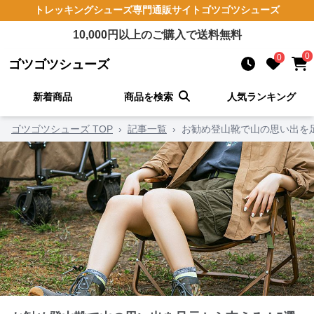
トレッキングシューズ
専門通販サイト
ゴツゴツシューズ
10,000
円以上のご購入で送料無料
0
0
ゴツゴツシューズ
新着商品
商品を検索
人気ランキング
ゴツゴツシューズ TOP
›
記事一覧
›
お勧め登山靴で山の思い出を