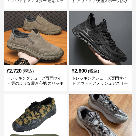
ト アウトドアマスター 迷彩メッ
ト アウトドア快適スポーツ防水
シュモデル
シューズ
¥
2,720
¥
2,800
(税込)
(税込)
トレッキングシューズ専門サイ
トレッキングシューズ専門サイ
ト 雲のような履き心地 スリッポ
ト アウトドアメッシュアスリー
ン登山靴
トシューズ