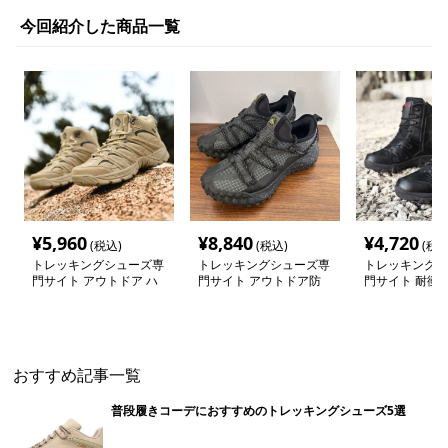
今回紹介した商品一覧
¥
5,960
¥
8,840
¥
4,720
(税込)
(税込)
(税込
トレッキングシューズ専
トレッキングシューズ専
トレッキングシ
門サイト アウトドア ハ
門サイト アウトドア防
門サイト 耐衝
イカット タイプ トレッ
水メッシュシューズ
アウトドア軍用
キングシューズ
おすすめ記事一覧
普段履きコーデにおすすめのトレッキングシューズ5選