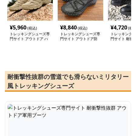
¥
5,960
¥
8,840
¥
4,720
(税込)
(税込)
(税込
トレッキングシューズ専
トレッキングシューズ専
トレッキングシ
門サイト アウトドア ハ
門サイト アウトドア防
門サイト 耐衝
イカット タイプ トレッ
水メッシュシューズ
アウトドア軍用
キングシューズ
耐衝撃性抜群の雪道でも滑らないミリタリー
風トレッキングシューズ