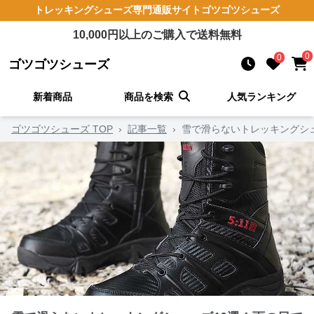
トレッキングシューズ
専門通販サイト
ゴツゴツシューズ
10,000
円以上のご購入で送料無料
0
0
ゴツゴツシューズ
新着商品
商品を検索
人気ランキング
ゴツゴツシューズ TOP
›
記事一覧
›
雪で滑らないトレッキングシ