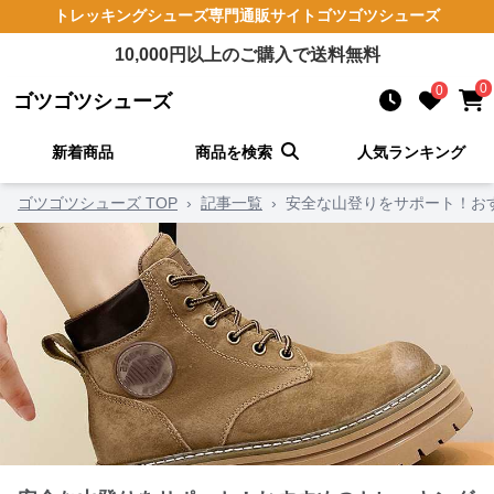
トレッキングシューズ
専門通販サイト
ゴツゴツシューズ
10,000
円以上のご購入で送料無料
0
0
ゴツゴツシューズ
新着商品
商品を検索
人気ランキング
ゴツゴツシューズ TOP
›
記事一覧
›
安全な山登りをサポート！お