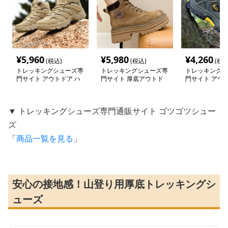
¥
5,960
¥
5,980
¥
4,260
(税込)
(税込)
(税込
トレッキングシューズ専
トレッキングシューズ専
トレッキングシ
門サイト アウトドア ハ
門サイト 厚底アウトド
門サイト アウ
イカット タイプ トレッ
アレースアップブーツ
リップ ハイキ
キングシューズ
ーズ
▼ トレッキングシューズ専門通販サイト ゴツゴツシュー
ズ
「
商品一覧を見る
」
安心の接地感！山登り用厚底トレッキングシ
ューズ