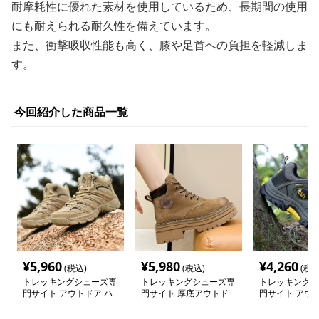
耐摩耗性に優れた素材を使用しているため、長期間の使用
にも耐えられる耐久性を備えています。
また、衝撃吸収性能も高く、膝や足首への負担を軽減しま
す。
今回紹介した商品一覧
¥
5,960
¥
5,980
¥
4,260
(税込)
(税込)
(税込
トレッキングシューズ専
トレッキングシューズ専
トレッキングシ
門サイト アウトドア ハ
門サイト 厚底アウトド
門サイト アウ
イカット タイプ トレッ
アレースアップブーツ
リップ ハイキ
キングシューズ
ーズ