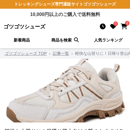
トレッキングシューズ
専門通販サイト
ゴツゴツシューズ
10,000
円以上のご購入で送料無料
0
0
ゴツゴツシューズ
新着商品
商品を検索
人気ランキング
ゴツゴツシューズ TOP
›
記事一覧
›
軽快な山登りに！日帰り登山