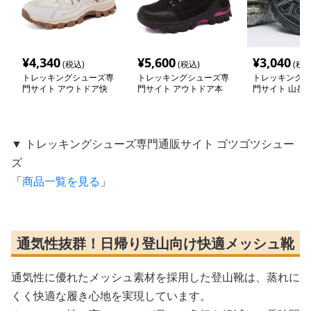
¥
4,340
¥
5,600
¥
3,040
(税込)
(税込)
(税込
トレッキングシューズ専
トレッキングシューズ専
トレッキングシ
門サイト アウトドア快
門サイト アウトドア本
門サイト 山岳
適メッシュ登山靴
格派 山岳踏破ブーツ
ソールシューズ
▼ トレッキングシューズ専門通販サイト ゴツゴツシュー
ズ
「
商品一覧を見る
」
通気性抜群！日帰り登山向け快適メッシュ靴
通気性に優れたメッシュ素材を採用した登山靴は、蒸れに
くく快適な履き心地を実現しています。