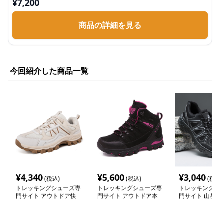
¥
7,200
商品の詳細を見る
今回紹介した商品一覧
¥
4,340
¥
5,600
¥
3,040
(税込)
(税込)
(税込
トレッキングシューズ専
トレッキングシューズ専
トレッキングシ
門サイト アウトドア快
門サイト アウトドア本
門サイト 山岳
適メッシュ登山靴
格派 山岳踏破ブーツ
ソールシューズ