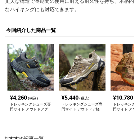
丈夫な構造で長期間の使用に耐える耐久性を持ち、本格的
なハイキングにも対応できます。
今回紹介した商品一覧
¥
4,260
¥
5,440
¥
10,780
(税込)
(税込)
(税
トレッキングシューズ専
トレッキングシューズ専
トレッキングシ
門サイト アウトドアグ
門サイト アウトドア軽
門サイト アウ
リップ ハイキングシュ
量メッシュトレッキング
彩ハイカットブ
ーズ
シューズ
おすすめ記事一覧