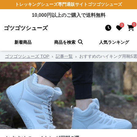
トレッキングシューズ
専門通販サイト
ゴツゴツシューズ
10,000
円以上のご購入で送料無料
0
0
ゴツゴツシューズ
新着商品
商品を検索
人気ランキング
ゴツゴツシューズ TOP
›
記事一覧
›
おすすめのハイキング用靴5