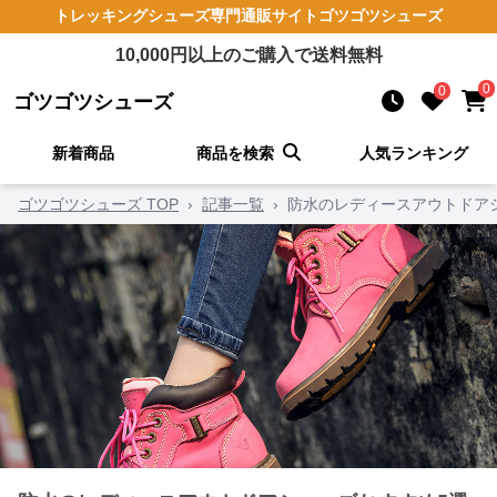
トレッキングシューズ
専門通販サイト
ゴツゴツシューズ
10,000
円以上のご購入で送料無料
0
0
ゴツゴツシューズ
新着商品
商品を検索
人気ランキング
ゴツゴツシューズ TOP
›
記事一覧
›
防水のレディースアウトドア