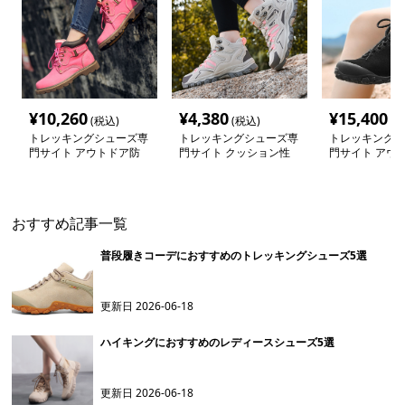
¥
10,260
¥
4,380
¥
15,400
(税込)
(税込)
(税
トレッキングシューズ専
トレッキングシューズ専
トレッキングシ
門サイト アウトドア防
門サイト クッション性
門サイト アウ
水シリーズ 本革編上げ
抜群 アウトドア防水シ
水ハイカットブ
ブーツ
ューズ
おすすめ記事一覧
普段履きコーデにおすすめのトレッキングシューズ5選
更新日
2026-06-18
ハイキングにおすすめのレディースシューズ5選
更新日
2026-06-18