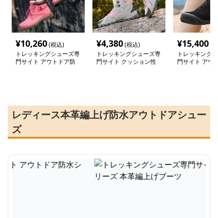
¥
10,260
¥
4,380
¥
15,400
(税込)
(税込)
(税
トレッキングシューズ専
トレッキングシューズ専
トレッキングシ
門サイト アウトドア防
門サイト クッション性
門サイト アウ
水シリーズ 本革編上げ
抜群 アウトドア防水シ
水ハイカットブ
ブーツ
ューズ
レディース本革編上げ防水アウトドアシュー
ズ