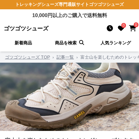
トレッキングシューズ
専門通販サイト
ゴツゴツシューズ
10,000
円以上のご購入で送料無料
0
0
ゴツゴツシューズ
新着商品
商品を検索
人気ランキング
ゴツゴツシューズ TOP
›
記事一覧
›
富士山を楽しむためのトレッ