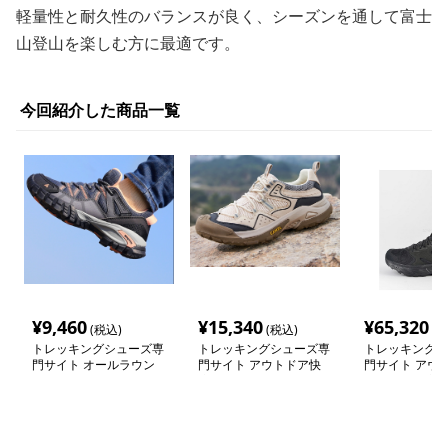
軽量性と耐久性のバランスが良く、シーズンを通して富士
山登山を楽しむ方に最適です。
今回紹介した商品一覧
¥
9,460
¥
15,340
¥
65,320
(税込)
(税込)
(税
トレッキングシューズ専
トレッキングシューズ専
トレッキングシ
門サイト オールラウン
門サイト アウトドア快
門サイト アウ
ド防水トレッカー
適歩行シューズ
のための快適ミ
トシューズ