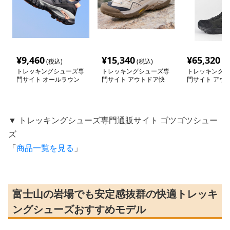
¥
9,460
¥
15,340
¥
65,320
(税込)
(税込)
(税
トレッキングシューズ専
トレッキングシューズ専
トレッキングシ
門サイト オールラウン
門サイト アウトドア快
門サイト アウ
ド防水トレッカー
適歩行シューズ
のための快適ミ
トシューズ
▼ トレッキングシューズ専門通販サイト ゴツゴツシュー
ズ
「
商品一覧を見る
」
富士山の岩場でも安定感抜群の快適トレッキ
ングシューズおすすめモデル