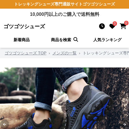
トレッキングシューズ
専門通販サイト
ゴツゴツシューズ
10,000
円以上のご購入で送料無料
0
0
ゴツゴツシューズ
新着商品
商品を検索
人気ランキング
ゴツゴツシューズ TOP
›
メンズの一覧
›
トレッキングシューズ専
Previous slide
Ne