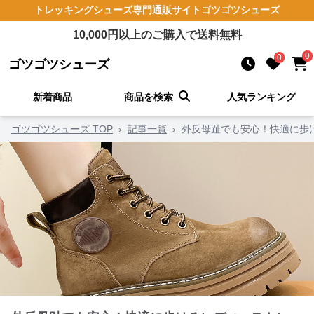
トレッキングシューズ
専門通販サイト
ゴツゴツシューズ
10,000
円以上のご購入で送料無料
0
0
ゴツゴツシューズ
新着商品
商品を検索
人気ランキング
ゴツゴツシューズ TOP
›
記事一覧
›
外反母趾でも安心！快適に歩