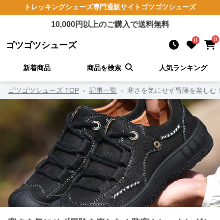
トレッキングシューズ
専門通販サイト
ゴツゴツシューズ
10,000
円以上のご購入で送料無料
0
0
ゴツゴツシューズ
新着商品
商品を検索
人気ランキング
ゴツゴツシューズ TOP
›
記事一覧
›
寒さを気にせず冒険を楽しむ