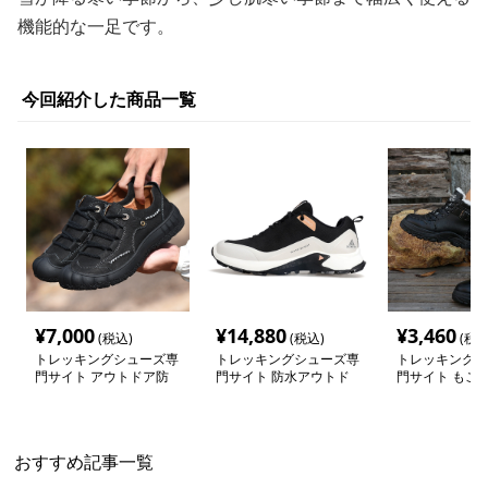
機能的な一足です。
今回紹介した商品一覧
¥
7,000
¥
14,880
¥
3,460
(税込)
(税込)
(税込
トレッキングシューズ専
トレッキングシューズ専
トレッキングシ
門サイト アウトドア防
門サイト 防水アウトド
門サイト もこ
滑タウンシューズ
アライト トレッキング
ア付きトレッキ
ライン
ートブーツ
おすすめ記事一覧