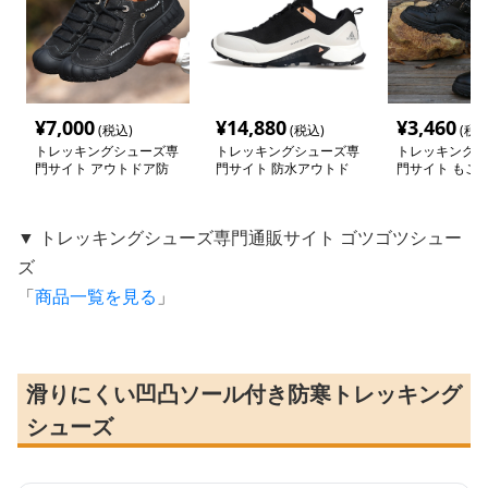
¥
7,000
¥
14,880
¥
3,460
(税込)
(税込)
(税込
トレッキングシューズ専
トレッキングシューズ専
トレッキングシ
門サイト アウトドア防
門サイト 防水アウトド
門サイト もこ
滑タウンシューズ
アライト トレッキング
ア付きトレッキ
ライン
ートブーツ
▼ トレッキングシューズ専門通販サイト ゴツゴツシュー
ズ
「
商品一覧を見る
」
滑りにくい凹凸ソール付き防寒トレッキング
シューズ