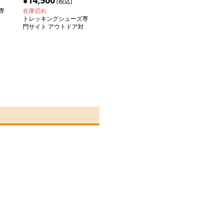
¥
14,500
(税込)
専
在庫切れ
トレッキングシューズ専
ッ
門サイト アウトドア対
応メッシュトレッキング
シューズ