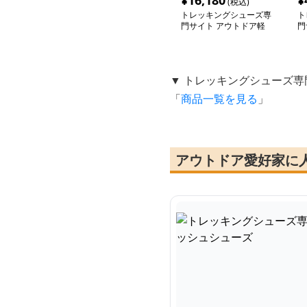
¥
16,180
¥
(税込)
トレッキングシューズ専
ト
門サイト アウトドア軽
門
量メッシュシューズ
耐
ー
▼ トレッキングシューズ専
「
商品一覧を見る
」
アウトドア愛好家に