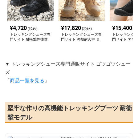
¥
4,720
¥
17,820
¥
15,400
(税込)
(税込)
(税
トレッキングシューズ専
トレッキングシューズ専
トレッキングシ
門サイト 耐衝撃性抜群
門サイト 強靭耐久性 ミ
門サイト アウ
アウトドア軍用ブーツ
リタリー防水ブーツ
水ハイカットブ
▼ トレッキングシューズ専門通販サイト ゴツゴツシュー
ズ
「
商品一覧を見る
」
堅牢な作りの高機能トレッキングブーツ 耐衝
撃モデル