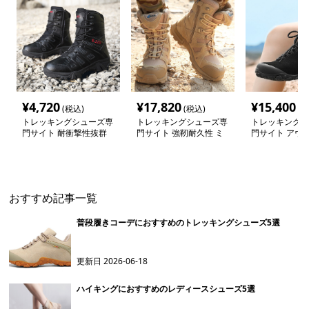
¥
4,720
¥
17,820
¥
15,400
(税込)
(税込)
(税
トレッキングシューズ専
トレッキングシューズ専
トレッキングシ
門サイト 耐衝撃性抜群
門サイト 強靭耐久性 ミ
門サイト アウ
アウトドア軍用ブーツ
リタリー防水ブーツ
水ハイカットブ
おすすめ記事一覧
普段履きコーデにおすすめのトレッキングシューズ5選
更新日
2026-06-18
ハイキングにおすすめのレディースシューズ5選