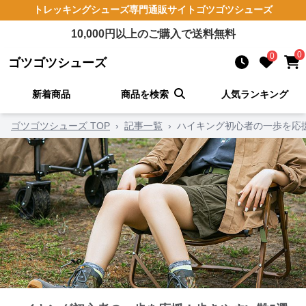
トレッキングシューズ
専門通販サイト
ゴツゴツシューズ
10,000
円以上のご購入で送料無料
0
0
ゴツゴツシューズ
新着商品
商品を検索
人気ランキング
ゴツゴツシューズ TOP
›
記事一覧
›
ハイキング初心者の一歩を応