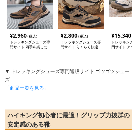
¥
2,960
¥
2,800
¥
15,340
(税込)
(税込)
(税
トレッキングシューズ専
トレッキングシューズ専
トレッキングシ
門サイト 四季を楽しむ
門サイト らくらく快適
門サイト アウ
登山散策シューズ
アウトドアウォーカー
適歩行シューズ
▼ トレッキングシューズ専門通販サイト ゴツゴツシュー
ズ
「
商品一覧を見る
」
ハイキング初心者に最適！グリップ力抜群の
安定感のある靴