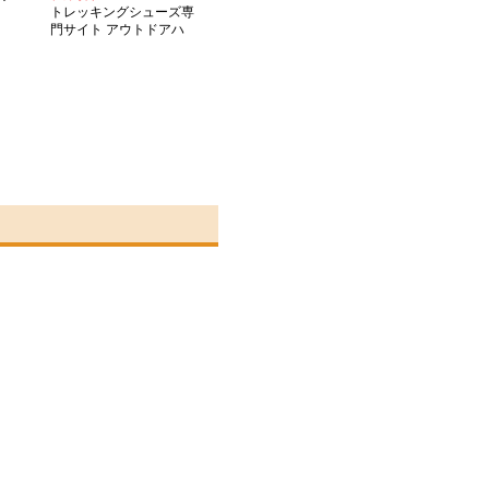
トレッキングシューズ専
門サイト アウトドアハ
イブリッドブーツ「山
路」