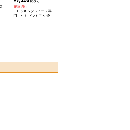
¥
7,200
(税込)
専
在庫切れ
トレッキングシューズ専
門サイト プレミアム 登
山快足シューズ