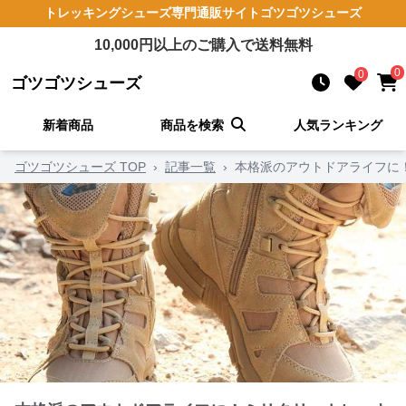
トレッキングシューズ
専門通販サイト
ゴツゴツシューズ
10,000
円以上のご購入で送料無料
0
0
ゴツゴツシューズ
新着商品
商品を検索
人気ランキング
ゴツゴツシューズ TOP
›
記事一覧
›
本格派のアウトドアライフに