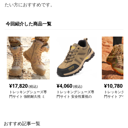
たい方におすすめです。
今回紹介した商品一覧
¥
17,820
¥
4,060
¥
10,780
(税込)
(税込)
(税
トレッキングシューズ専
トレッキングシューズ専
トレッキングシ
門サイト 強靭耐久性 ミ
門サイト 安全性重視の
門サイト アウ
リタリー防水ブーツ
耐衝撃トレッキングシュ
彩ハイカットブ
ーズ
おすすめ記事一覧