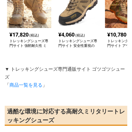
¥
17,820
¥
4,060
¥
10,780
(税込)
(税込)
(税
トレッキングシューズ専
トレッキングシューズ専
トレッキングシ
門サイト 強靭耐久性 ミ
門サイト 安全性重視の
門サイト アウ
リタリー防水ブーツ
耐衝撃トレッキングシュ
彩ハイカットブ
ーズ
▼ トレッキングシューズ専門通販サイト ゴツゴツシュー
ズ
「
商品一覧を見る
」
過酷な環境に対応する高耐久ミリタリートレ
ッキングシューズ