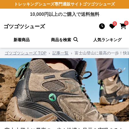
トレッキングシューズ
専門通販サイト
ゴツゴツシューズ
10,000
円以上のご購入で送料無料
0
0
ゴツゴツシューズ
新着商品
商品を検索
人気ランキング
ゴツゴツシューズ TOP
›
記事一覧
›
富士山登山に最高の一歩！快