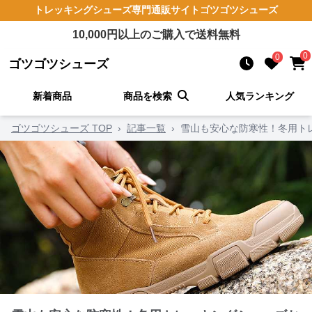
トレッキングシューズ
専門通販サイト
ゴツゴツシューズ
10,000
円以上のご購入で送料無料
0
0
ゴツゴツシューズ
新着商品
商品を検索
人気ランキング
ゴツゴツシューズ TOP
›
記事一覧
›
雪山も安心な防寒性！冬用ト