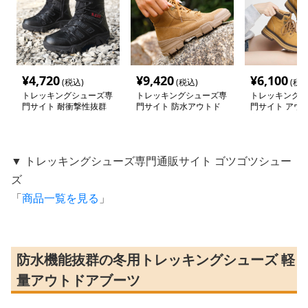
¥
4,720
¥
9,420
¥
6,100
(税込)
(税込)
(税込
トレッキングシューズ専
トレッキングシューズ専
トレッキングシ
門サイト 耐衝撃性抜群
門サイト 防水アウトド
門サイト アウ
アウトドア軍用ブーツ
アライトブーツ
寒厚底ブーツ
▼ トレッキングシューズ専門通販サイト ゴツゴツシュー
ズ
「
商品一覧を見る
」
防水機能抜群の冬用トレッキングシューズ 軽
量アウトドアブーツ