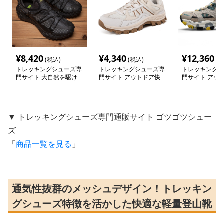
¥
8,420
¥
4,340
¥
12,360
(税込)
(税込)
(税
トレッキングシューズ専
トレッキングシューズ専
トレッキングシ
門サイト 大自然を駆け
門サイト アウトドア快
門サイト アウ
抜けるオフロードマスタ
適メッシュ登山靴
量トレッキング
ー
▼ トレッキングシューズ専門通販サイト ゴツゴツシュー
ズ
「
商品一覧を見る
」
通気性抜群のメッシュデザイン！トレッキン
グシューズ特徴を活かした快適な軽量登山靴