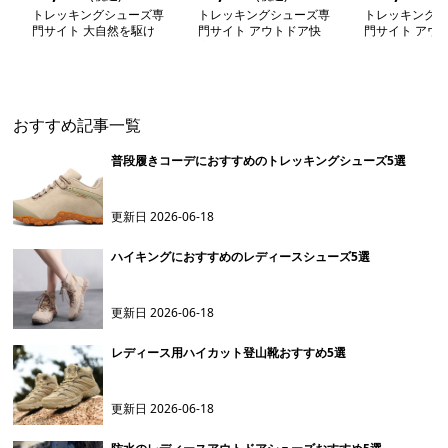
トレッキングシューズ専
トレッキングシューズ専
トレッキングシ
門サイト 大自然を駆け
門サイト アウトドア快
門サイト アウ
抜けるオフロードマスタ
適メッシュ登山靴
量トレッキング
ー
おすすめ記事一覧
普段履きコーデにおすすめのトレッキングシューズ5選
更新日
2026-06-18
ハイキングにおすすめのレディースシューズ5選
更新日
2026-06-18
レディース用ハイカット登山靴おすすめ5選
更新日
2026-06-18