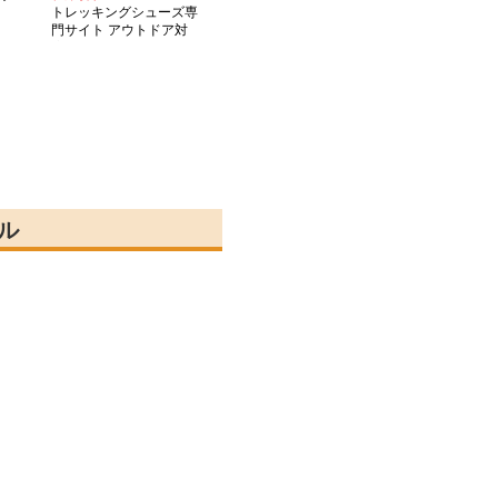
トレッキングシューズ専
ュ
門サイト アウトドア対
応メッシュトレッキング
シューズ
ル