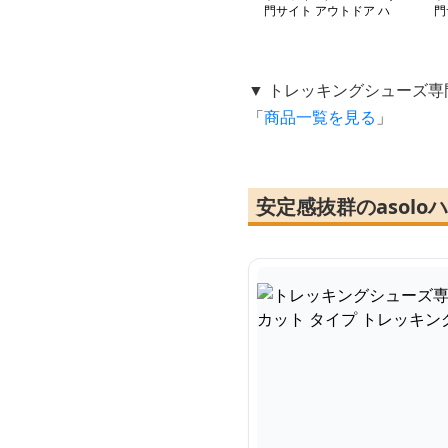
門サイト アウトドア ハ
門
イカット タイプ トレッ
量
キングシューズ
シ
▼ トレッキングシューズ専
「
商品一覧を見る
」
安定感抜群のasol