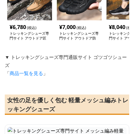
¥
6,780
¥
7,000
¥
8,040
(税込)
(税込)
(税込
トレッキングシューズ専
トレッキングシューズ専
トレッキングシ
門サイト アウトドア匠
門サイト アウトドア防
門サイト アウ
職人モカシン
滑タウンシューズ
ッシュウォーカ
通気モデル
▼ トレッキングシューズ専門通販サイト ゴツゴツシュー
ズ
「
商品一覧を見る
」
女性の足を優しく包む 軽量メッシュ編みトレ
ッキングシューズ