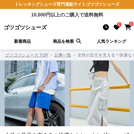
トレッキングシューズ
専門通販サイト
ゴツゴツシューズ
10,000
円以上のご購入で送料無料
0
0
ゴツゴツシューズ
新着商品
商品を検索
人気ランキング
ゴツゴツシューズ TOP
›
記事一覧
›
女性の足元を支える！快適な