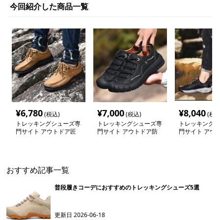
今回紹介した商品一覧
¥
6,780
¥
7,000
¥
8,040
(税込)
(税込)
(税込
トレッキングシューズ専
トレッキングシューズ専
トレッキングシ
門サイト アウトドア匠
門サイト アウトドア防
門サイト アウ
職人モカシン
滑タウンシューズ
ッシュウォーカ
通気モデル
おすすめ記事一覧
普段履きコーデにおすすめのトレッキングシューズ5選
更新日
2026-06-18