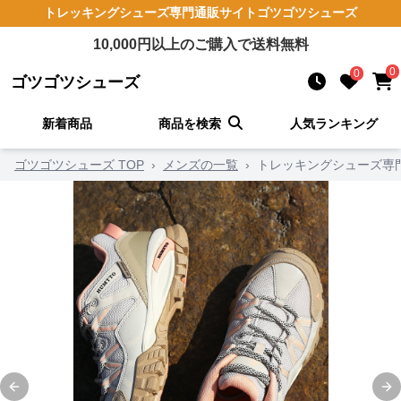
トレッキングシューズ
専門通販サイト
ゴツゴツシューズ
10,000
円以上のご購入で送料無料
0
0
ゴツゴツシューズ
新着商品
商品を検索
人気ランキング
ゴツゴツシューズ TOP
›
メンズの一覧
›
トレッキングシューズ専門
Previous slide
Ne