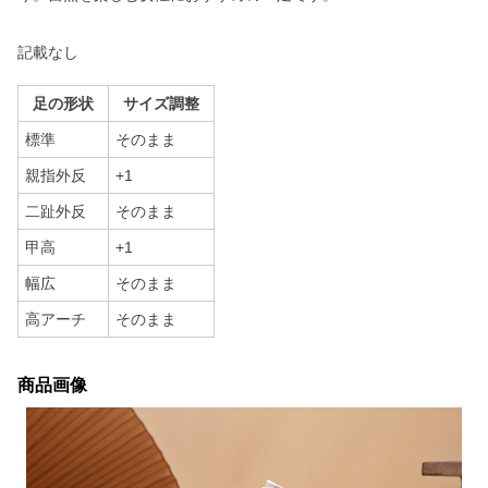
記載なし
足の形状
サイズ調整
標準
そのまま
親指外反
+1
二趾外反
そのまま
甲高
+1
幅広
そのまま
高アーチ
そのまま
商品画像