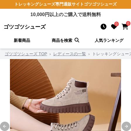
トレッキングシューズ
専門通販サイト
ゴツゴツシューズ
10,000
円以上のご購入で送料無料
0
0
ゴツゴツシューズ
新着商品
商品を検索
人気ランキング
ゴツゴツシューズ TOP
›
レディースの一覧
›
トレッキングシュー
Previous slide
Ne