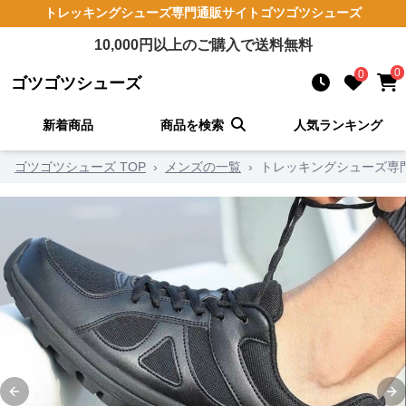
トレッキングシューズ
専門通販サイト
ゴツゴツシューズ
10,000
円以上のご購入で送料無料
0
0
ゴツゴツシューズ
新着商品
商品を検索
人気ランキング
ゴツゴツシューズ TOP
›
メンズの一覧
›
トレッキングシューズ専
Previous slide
Ne