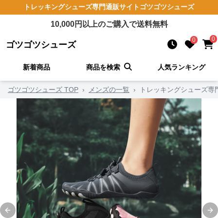
トレッキングシューズ
専門通販サイト
ゴツゴツシューズ
10,000
円以上のご購入で送料無料
0
0
ゴツゴツシューズ
新着商品
商品を検索
人気ランキング
ゴツゴツシューズ TOP
›
メンズの一覧
›
トレッキングシューズ専
Previous slide
Ne