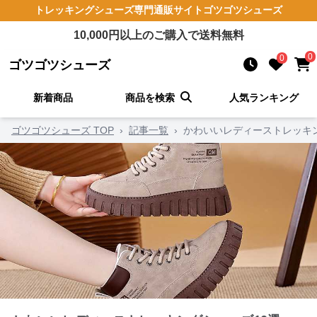
トレッキングシューズ
専門通販サイト
ゴツゴツシューズ
10,000
円以上のご購入で送料無料
0
0
ゴツゴツシューズ
新着商品
商品を検索
人気ランキング
ゴツゴツシューズ TOP
›
記事一覧
›
かわいいレディーストレッキン