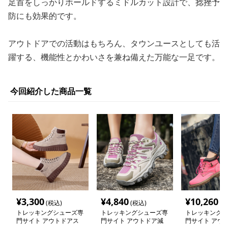
足首をしっかりホールドするミドルカット設計で、捻挫予
防にも効果的です。
アウトドアでの活動はもちろん、タウンユースとしても活
躍する、機能性とかわいさを兼ね備えた万能な一足です。
今回紹介した商品一覧
¥
3,300
¥
4,840
¥
10,260
(税込)
(税込)
(税
トレッキングシューズ専
トレッキングシューズ専
トレッキングシ
門サイト アウトドアス
門サイト アウトドア減
門サイト アウ