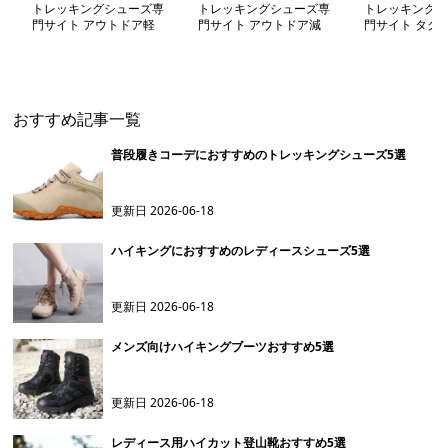
トレッキングシューズ専
トレッキングシューズ専
トレッキングシ
門サイト アウトドア軽
門サイト アウトドア減
門サイト タク
量メッシュ防水山歩きシ
衰メッシュソールシリー
軽量トレッキン
ューズ
ズ
おすすめ記事一覧
普段履きコーデにおすすめのトレッキングシューズ5選
更新日
2026-06-18
ハイキングにおすすめのレディースシューズ5選
更新日
2026-06-18
メンズ向けハイキングブーツおすすめ5選
更新日
2026-06-18
レディース用ハイカット登山靴おすすめ5選