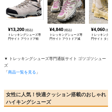
¥
13,200
¥
4,840
¥
4,060
(税込)
(税込)
(税込
トレッキングシューズ専
トレッキングシューズ専
トレッキングシ
門サイト アウトドア軽
門サイト アウトドア減
門サイト タク
量メッシュ防水山歩きシ
衰メッシュソールシリー
軽量トレッキン
ューズ
ズ
▼ トレッキングシューズ専門通販サイト ゴツゴツシュー
ズ
「
商品一覧を見る
」
女性に人気！快適クッション搭載のおしゃれ
ハイキングシューズ