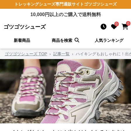
トレッキングシューズ
専門通販サイト
ゴツゴツシューズ
10,000
円以上のご購入で送料無料
0
0
ゴツゴツシューズ
新着商品
商品を検索
人気ランキング
ゴツゴツシューズ TOP
›
記事一覧
›
ハイキングもおしゃれに！出