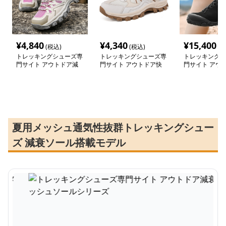
¥
4,840
¥
4,340
¥
15,400
(税込)
(税込)
(税
トレッキングシューズ専
トレッキングシューズ専
トレッキングシ
門サイト アウトドア減
門サイト アウトドア快
門サイト アウ
衰メッシュソールシリー
適メッシュ登山靴
水ハイカットブ
ズ
夏用メッシュ通気性抜群トレッキングシュー
ズ 減衰ソール搭載モデル