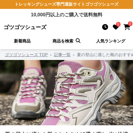
トレッキングシューズ
専門通販サイト
ゴツゴツシューズ
10,000
円以上のご購入で送料無料
0
0
ゴツゴツシューズ
新着商品
商品を検索
人気ランキング
ゴツゴツシューズ TOP
›
記事一覧
›
夏の登山に適した靴のおすす